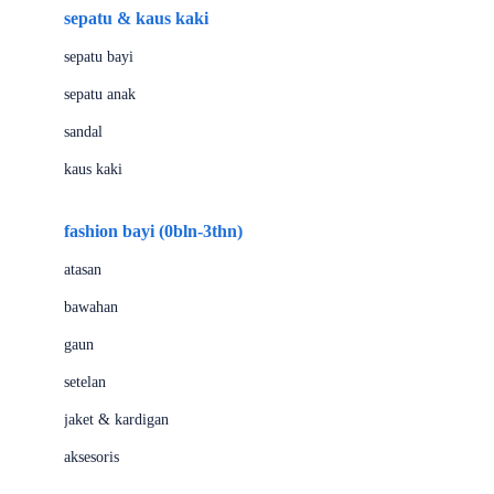
Beauty Barn
sepatu & kaus kaki
Bio Oil
sepatu bayi
Biolane
sepatu anak
Bite Fighters
sandal
Bizzi Growin
kaus kaki
Blackmores
fashion bayi (0bln-3thn)
Blooming Marvellous
atasan
Bonnels
bawahan
Bravado
gaun
Bruder
setelan
Brush Baby
jaket & kardigan
Buds Organics
aksesoris
Bugaboo