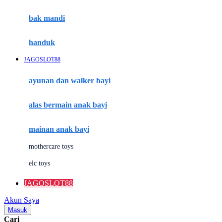
Mini Monkey
Moby
bak mandi
Momami
handuk
Mothercare
JAGOSLOT88
Mustela
ayunan dan walker bayi
My Buddy Tag
My K
alas bermain anak bayi
N
mainan anak bayi
Naif
mothercare toys
Nike
elc toys
Nordic Natural
JAGOSLOT88
Nuby
Akun Saya
Nuna
Masuk
Cari