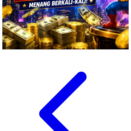
X
Xootz
Y
Yamatoya
Z
Zaxy
Zoggs
0-9
4Moms
59S