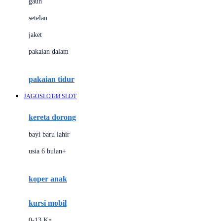
gaun
Dae Organics
setelan
Docare
jaket
Doona
pakaian dalam
Down To Earth
Drew
pakaian tidur
Dr. Brown's
JAGOSLOT88 SLOT
E
kereta dorong
ELC
bayi baru lahir
Ergobaby
usia 6 bulan+
Expert Care
koper anak
Ezyroller
kursi mobil
F
0-13 Kg