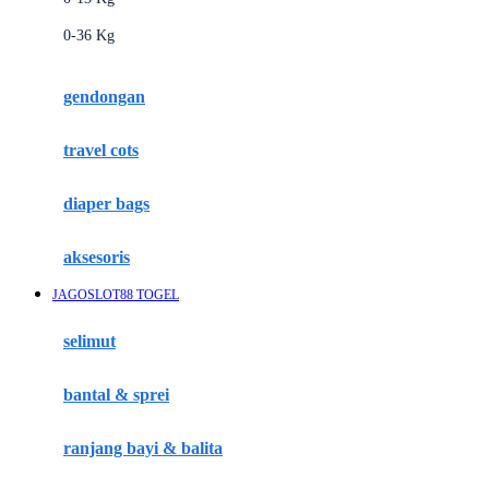
Felt So Sweet
0-36 Kg
Fisher Price
Flipper
gendongan
Friends Of Sally
travel cots
G
diaper bags
Gb
Geko
aksesoris
Graco
JAGOSLOT88 TOGEL
Gund
selimut
H
bantal & sprei
Habbie
Haenim
ranjang bayi & balita
Happy Horse