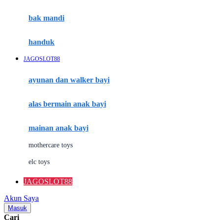
Mini Monkey
Moby
bak mandi
Momami
handuk
Mothercare
JAGOSLOT88
Mustela
ayunan dan walker bayi
My Buddy Tag
My K
alas bermain anak bayi
N
mainan anak bayi
Naif
mothercare toys
Nike
elc toys
Nordic Natural
JAGOSLOT88
Nuby
Akun Saya
Nuna
Masuk
Cari