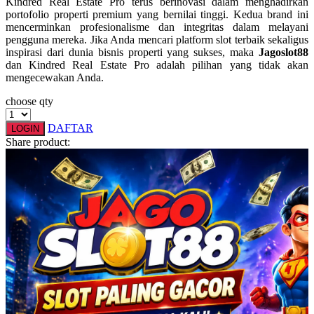
Kindred Real Estate Pro terus berinovasi dalam menghadirkan
portofolio properti premium yang bernilai tinggi. Kedua brand ini
Twistshake
mencerminkan profesionalisme dan integritas dalam melayani
pengguna mereka. Jika Anda mencari platform slot terbaik sekaligus
TY Toys
inspirasi dari dunia bisnis properti yang sukses, maka
Jagoslot88
dan Kindred Real Estate Pro adalah pilihan yang tidak akan
U
mengecewakan Anda.
choose qty
DAFTAR
LOGIN
V
Share product:
Veja
Vitaflow
Vtech
W
Waterland
Wellness