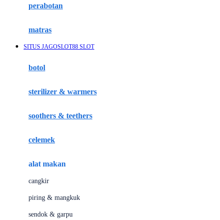
perabotan
Happy Tummy
Hauck
matras
Havaianas
SITUS JAGOSLOT88 SLOT
Hegen
botol
Hot Wheels
sterilizer & warmers
Hybrid
soothers & teethers
I
Inlacta DHA
celemek
Interlac
alat makan
Ivenet
cangkir
J
piring & mangkuk
Jack N Jill
sendok & garpu