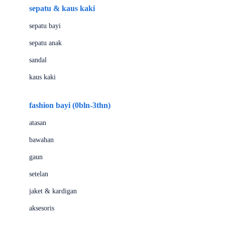
Beauty Barn
sepatu & kaus kaki
Bio Oil
sepatu bayi
Biolane
sepatu anak
Bite Fighters
sandal
Bizzi Growin
kaus kaki
Blackmores
fashion bayi (0bln-3thn)
Blooming Marvellous
atasan
Bonnels
bawahan
Bravado
gaun
Bruder
setelan
Brush Baby
jaket & kardigan
Buds Organics
aksesoris
Bugaboo