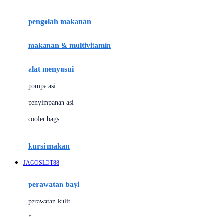
Joie
pengolah makanan
Joolz
Jujube
makanan & multivitamin
K
alat menyusui
Kiddycuts
pompa asi
Kumon
penyimpanan asi
L
cooler bags
Leapfrog
kursi makan
Leclerc
JAGOSLOT88
Lee Vierra
Lillebaby
perawatan bayi
Little Bird Told Me
perawatan kulit
Little Miss Janis