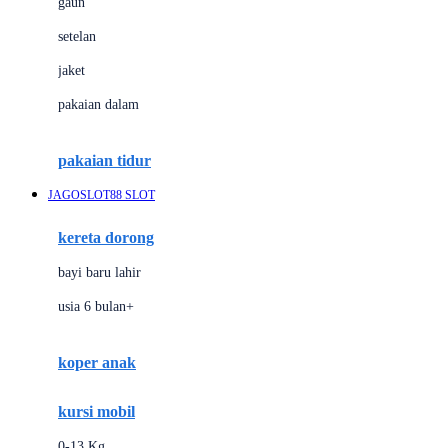
gaun
Dae Organics
setelan
Docare
jaket
Doona
pakaian dalam
Down To Earth
Drew
pakaian tidur
Dr. Brown's
JAGOSLOT88 SLOT
E
kereta dorong
ELC
bayi baru lahir
Ergobaby
usia 6 bulan+
Expert Care
koper anak
Ezyroller
kursi mobil
F
0-13 Kg