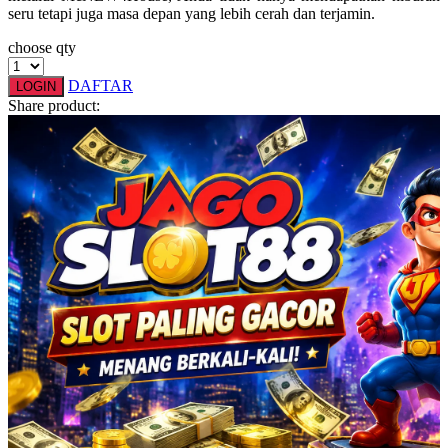
seru tetapi juga masa depan yang lebih cerah dan terjamin.
Twistshake
choose qty
TY Toys
DAFTAR
LOGIN
Share product:
U
V
Veja
Vitaflow
Vtech
W
Waterland
Wellness