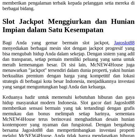
memberikan pengalaman terbaik kepada pelanggan setia mereka di
Squishmallows
berbagai bidang.
Starbooks
Slot Jackpot Menggiurkan dan Hunian
Stick-O
Impian dalam Satu Kesempatan
Stokke
Bagi Anda yang gemar bermain slot jackpot,
Jagoslot88
menyediakan berbagai mesin slot dengan jackpot progresif yang
Sudocrem
bisa mengubah hidup Anda dalam sekejap. Dengan sistem yang adil
dan transparan, setiap pemain memiliki peluang yang sama untuk
Sumimo
meraih kemenangan besar. Di sisi lain, McNEW4House juga
Sunnylife
menawarkan "jackpot" tersendiri dalam dunia properti, yakni hunian
berkualitas premium dengan harga yang kompetitif dan lokasi
Sun-Staches
strategis di berbagai kota besar Indonesia, menjadikannya investasi
yang sangat menguntungkan bagi Anda dan keluarga.
Swimava
Keduanya hadir untuk memenuhi kebutuhan hiburan dan gaya
hidup masyarakat modern Indonesia. Slot gacor dari Jagoslot88
T
memberikan sensasi bermain yang tak tertandingi dengan grafis
memukau dan bonus melimpah setiap harinya, sementara
Tommee Tippee
McNEW4House terus berinovasi menghadirkan desain hunian
kontemporer yang nyaman dan fungsional. Dengan bergabung
Trunki
bersama Jagoslot88 dan mempertimbangkan investasi properti
melalui McNEW4House, Anda tidak hanya mendapatkan hiburan
Tutti Bambini