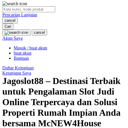
O
Pencarian Lanjutan
Oh Ma Grain
cancel
Okiedog
Cari
cancel
P
Akun Saya
Masuk / buat akun
Peachy
buat akun
Phil & Ted's
Bantuan
Philips Avent
Daftar Keinginan
Keranjang Saya
Pigeon
Jagoslot88 – Destinasi Terbaik
Playgro
untuk Pengalaman Slot Judi
Poled Global
Online Terpercaya dan Solusi
Ponycycle
Properti Rumah Impian Anda
Puma
bersama McNEW4House
Pureats