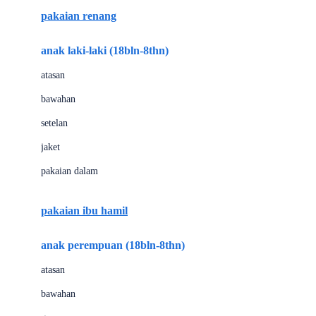
Buggygear
pakaian renang
Bumkins
anak laki-laki (18bln-8thn)
C
atasan
Cetaphil
bawahan
Chicco
setelan
Childlife
jaket
Clevamama
pakaian dalam
Cocolatte
Cottonseeds
pakaian ibu hamil
Cozy N Safe
anak perempuan (18bln-8thn)
Crane
atasan
Cybex
bawahan
D