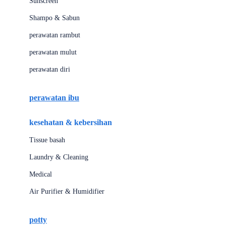
Sunscreen
London Taxi
Shampo & Sabun
Love To Dream
perawatan rambut
perawatan mulut
M
perawatan diri
Magformers
Mama's Choice
perawatan ibu
Mamas&Papas
kesehatan & kebersihan
Mamaway
Tissue basah
Maxi Cosi
Laundry & Cleaning
Megabloks
Medical
Micro
Air Purifier & Humidifier
MiDeer
Mimi & Lula
potty