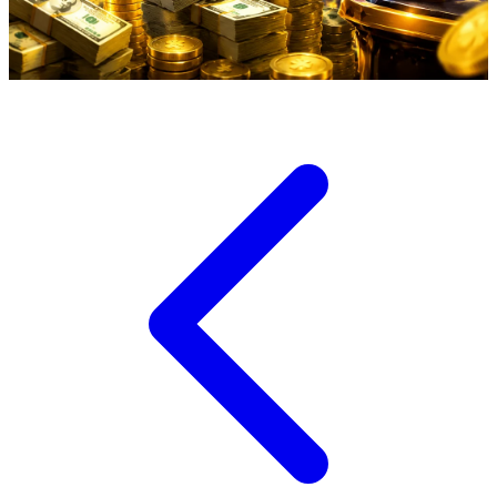
X
Xootz
Y
Yamatoya
Z
Zaxy
Zoggs
0-9
4Moms
59S