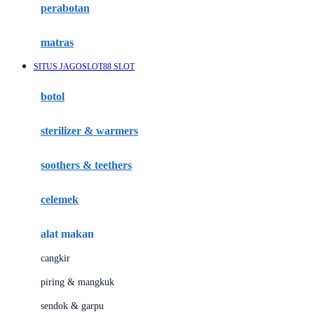
perabotan
Happy Tummy
Hauck
matras
Havaianas
SITUS JAGOSLOT88 SLOT
Hegen
botol
Hot Wheels
sterilizer & warmers
Hybrid
soothers & teethers
I
Inlacta DHA
celemek
Interlac
alat makan
Ivenet
cangkir
J
piring & mangkuk
Jack N Jill
sendok & garpu