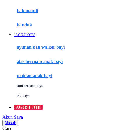
Mini Monkey
Moby
bak mandi
Momami
handuk
Mothercare
JAGOSLOT88
Mustela
ayunan dan walker bayi
My Buddy Tag
My K
alas bermain anak bayi
N
mainan anak bayi
Naif
mothercare toys
Nike
elc toys
Nordic Natural
JAGOSLOT88
Nuby
Akun Saya
Nuna
Masuk
Cari