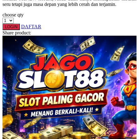
seru tetapi juga masa depan yang lebih cerah dan terjamin.
Twistshake
choose qty
TY Toys
DAFTAR
LOGIN
Share product:
U
V
Veja
Vitaflow
Vtech
W
Waterland
Wellness