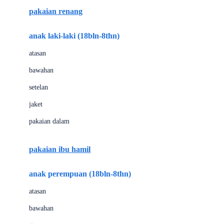
Buggygear
pakaian renang
Bumkins
anak laki-laki (18bln-8thn)
C
atasan
Cetaphil
bawahan
Chicco
setelan
Childlife
jaket
Clevamama
pakaian dalam
Cocolatte
Cottonseeds
pakaian ibu hamil
Cozy N Safe
anak perempuan (18bln-8thn)
Crane
atasan
Cybex
bawahan
D