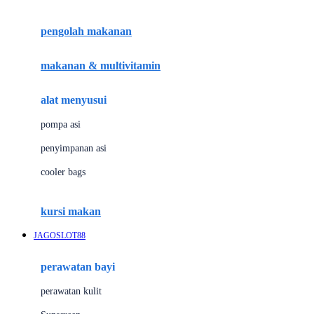
Joie
pengolah makanan
Joolz
Jujube
makanan & multivitamin
K
alat menyusui
Kiddycuts
pompa asi
Kumon
penyimpanan asi
L
cooler bags
Leapfrog
kursi makan
Leclerc
JAGOSLOT88
Lee Vierra
Lillebaby
perawatan bayi
Little Bird Told Me
perawatan kulit
Little Miss Janis