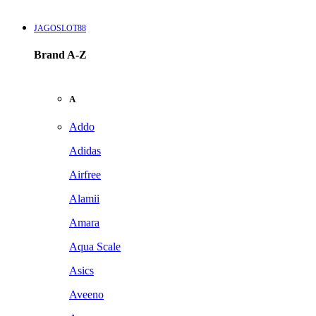
JAGOSLOT88
Brand A-Z
A
Addo
Adidas
Airfree
Alamii
Amara
Aqua Scale
Asics
Aveeno