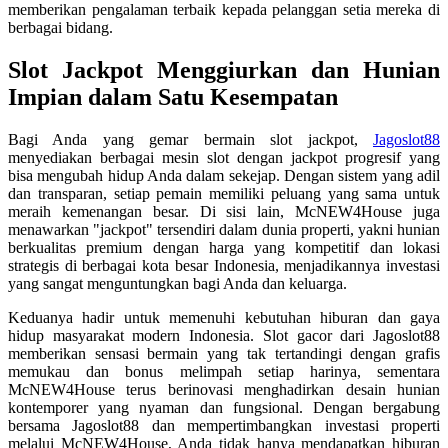
memberikan pengalaman terbaik kepada pelanggan setia mereka di
Squishmallows
berbagai bidang.
Starbooks
Slot Jackpot Menggiurkan dan Hunian
Stick-O
Impian dalam Satu Kesempatan
Stokke
Bagi Anda yang gemar bermain slot jackpot,
Jagoslot88
menyediakan berbagai mesin slot dengan jackpot progresif yang
Sudocrem
bisa mengubah hidup Anda dalam sekejap. Dengan sistem yang adil
dan transparan, setiap pemain memiliki peluang yang sama untuk
Sumimo
meraih kemenangan besar. Di sisi lain, McNEW4House juga
Sunnylife
menawarkan "jackpot" tersendiri dalam dunia properti, yakni hunian
berkualitas premium dengan harga yang kompetitif dan lokasi
Sun-Staches
strategis di berbagai kota besar Indonesia, menjadikannya investasi
yang sangat menguntungkan bagi Anda dan keluarga.
Swimava
Keduanya hadir untuk memenuhi kebutuhan hiburan dan gaya
hidup masyarakat modern Indonesia. Slot gacor dari Jagoslot88
T
memberikan sensasi bermain yang tak tertandingi dengan grafis
memukau dan bonus melimpah setiap harinya, sementara
Tommee Tippee
McNEW4House terus berinovasi menghadirkan desain hunian
kontemporer yang nyaman dan fungsional. Dengan bergabung
Trunki
bersama Jagoslot88 dan mempertimbangkan investasi properti
melalui McNEW4House, Anda tidak hanya mendapatkan hiburan
Tutti Bambini