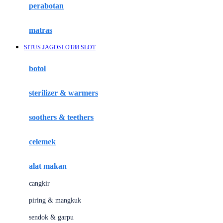
perabotan
Happy Tummy
Hauck
matras
Havaianas
SITUS JAGOSLOT88 SLOT
Hegen
botol
Hot Wheels
sterilizer & warmers
Hybrid
soothers & teethers
I
Inlacta DHA
celemek
Interlac
alat makan
Ivenet
cangkir
J
piring & mangkuk
Jack N Jill
sendok & garpu