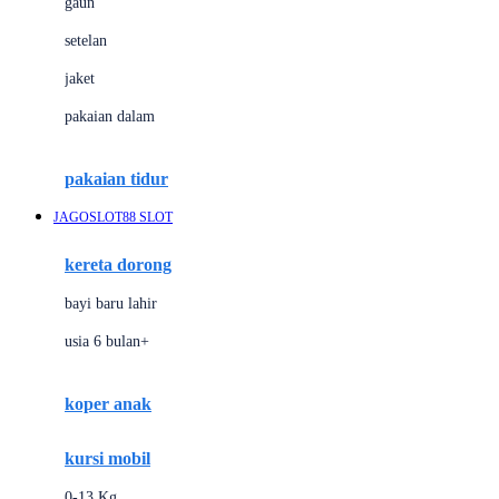
gaun
Dae Organics
setelan
Docare
jaket
Doona
pakaian dalam
Down To Earth
Drew
pakaian tidur
Dr. Brown's
JAGOSLOT88 SLOT
E
kereta dorong
ELC
bayi baru lahir
Ergobaby
usia 6 bulan+
Expert Care
koper anak
Ezyroller
kursi mobil
F
0-13 Kg