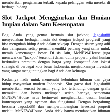
memberikan pengalaman terbaik kepada pelanggan setia mereka di
Squishmallows
berbagai bidang.
Starbooks
Slot Jackpot Menggiurkan dan Hunian
Stick-O
Impian dalam Satu Kesempatan
Stokke
Bagi Anda yang gemar bermain slot jackpot,
Jagoslot88
menyediakan berbagai mesin slot dengan jackpot progresif yang
Sudocrem
bisa mengubah hidup Anda dalam sekejap. Dengan sistem yang adil
dan transparan, setiap pemain memiliki peluang yang sama untuk
Sumimo
meraih kemenangan besar. Di sisi lain, McNEW4House juga
Sunnylife
menawarkan "jackpot" tersendiri dalam dunia properti, yakni hunian
berkualitas premium dengan harga yang kompetitif dan lokasi
Sun-Staches
strategis di berbagai kota besar Indonesia, menjadikannya investasi
yang sangat menguntungkan bagi Anda dan keluarga.
Swimava
Keduanya hadir untuk memenuhi kebutuhan hiburan dan gaya
hidup masyarakat modern Indonesia. Slot gacor dari Jagoslot88
T
memberikan sensasi bermain yang tak tertandingi dengan grafis
memukau dan bonus melimpah setiap harinya, sementara
Tommee Tippee
McNEW4House terus berinovasi menghadirkan desain hunian
kontemporer yang nyaman dan fungsional. Dengan bergabung
Trunki
bersama Jagoslot88 dan mempertimbangkan investasi properti
melalui McNEW4House, Anda tidak hanya mendapatkan hiburan
Tutti Bambini