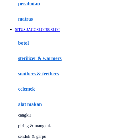
perabotan
Happy Tummy
Hauck
matras
Havaianas
SITUS JAGOSLOT88 SLOT
Hegen
botol
Hot Wheels
sterilizer & warmers
Hybrid
soothers & teethers
I
Inlacta DHA
celemek
Interlac
alat makan
Ivenet
cangkir
J
piring & mangkuk
Jack N Jill
sendok & garpu