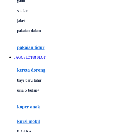
gaun
Dae Organics
setelan
Docare
jaket
Doona
pakaian dalam
Down To Earth
Drew
pakaian tidur
Dr. Brown's
JAGOSLOT88 SLOT
E
kereta dorong
ELC
bayi baru lahir
Ergobaby
usia 6 bulan+
Expert Care
koper anak
Ezyroller
kursi mobil
F
0-13 Kg