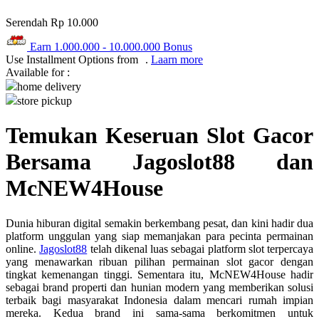
Serendah
Rp 10.000
Q
Earn
1.000.000
-
10.000.000
Bonus
QV Baby
Use Installment Options from
.
Laarn more
Available for :
R
home delivery
store pickup
Real Shades
Temukan Keseruan Slot Gacor
Red Castle
Bersama Jagoslot88 dan
Ribbon Madness
McNEW4House
S
Sebamed
Dunia hiburan digital semakin berkembang pesat, dan kini hadir dua
platform unggulan yang siap memanjakan para pecinta permainan
Silver Cross
online.
Jagoslot88
telah dikenal luas sebagai platform slot terpercaya
yang menawarkan ribuan pilihan permainan slot gacor dengan
Simply Idea
tingkat kemenangan tinggi. Sementara itu, McNEW4House hadir
sebagai brand properti dan hunian modern yang memberikan solusi
Skip Hop
terbaik bagi masyarakat Indonesia dalam mencari rumah impian
Spectra
mereka. Kedua brand ini sama-sama berkomitmen untuk