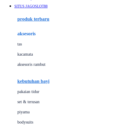
Awan
SITUS JAGOSLOT88
Azetabio
produk terbaru
B
aksesoris
Baabaasheepz
tas
Babiators
kacamata
Baby Dove
aksesoris rambut
Baby Jogger
Baby Rovega
kebutuhan bayi
Babybee
pakaian tidur
Banana Boat
set & terusan
Banz
piyama
Barbie
bodysuits
Beaba