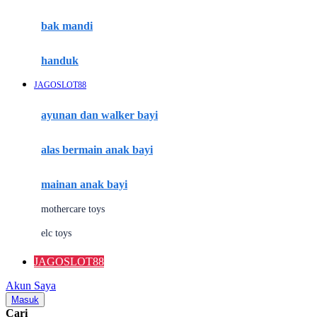
Mini Monkey
Moby
bak mandi
Momami
handuk
Mothercare
JAGOSLOT88
Mustela
ayunan dan walker bayi
My Buddy Tag
My K
alas bermain anak bayi
N
mainan anak bayi
Naif
mothercare toys
Nike
elc toys
Nordic Natural
JAGOSLOT88
Nuby
Akun Saya
Nuna
Masuk
Cari