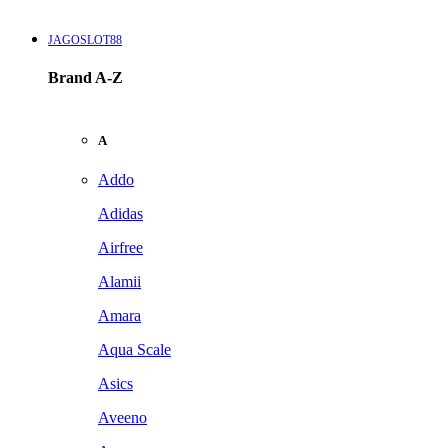
JAGOSLOT88
Brand A-Z
A
Addo
Adidas
Airfree
Alamii
Amara
Aqua Scale
Asics
Aveeno