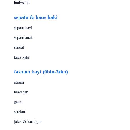
bodysuits
sepatu & kaus kaki
sepatu bayi
sepatu anak
sandal
kaus kaki
fashion bayi (0bln-3thn)
atasan
bawahan
gaun
setelan
jaket & kardigan