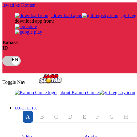
lewati ke Konten
download apps
gift reg
download app from:
Bahasa
ID
Toggle Nav
about Kanmo Circle
JAGOSLOT88
A
B
C
D
E
F
G
H
Addo
Adidas