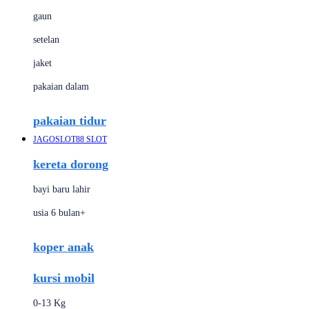
gaun
setelan
jaket
pakaian dalam
pakaian tidur
JAGOSLOT88 SLOT
kereta dorong
bayi baru lahir
usia 6 bulan+
koper anak
kursi mobil
0-13 Kg