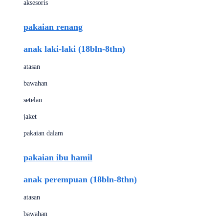
aksesoris
pakaian renang
anak laki-laki (18bln-8thn)
atasan
bawahan
setelan
jaket
pakaian dalam
pakaian ibu hamil
anak perempuan (18bln-8thn)
atasan
bawahan