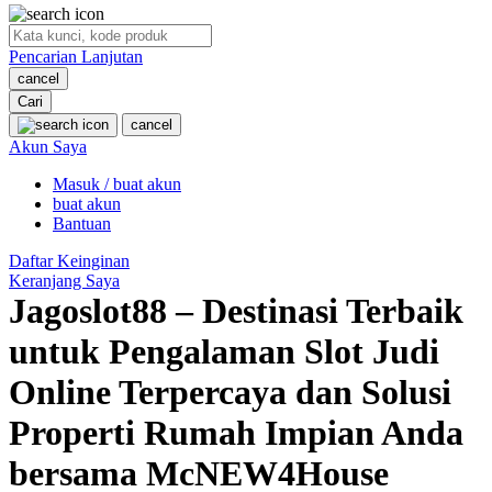
O
Pencarian Lanjutan
Oh Ma Grain
cancel
Okiedog
Cari
cancel
P
Akun Saya
Masuk / buat akun
Peachy
buat akun
Phil & Ted's
Bantuan
Philips Avent
Daftar Keinginan
Keranjang Saya
Pigeon
Jagoslot88 – Destinasi Terbaik
Playgro
untuk Pengalaman Slot Judi
Poled Global
Online Terpercaya dan Solusi
Ponycycle
Properti Rumah Impian Anda
Puma
bersama McNEW4House
Pureats