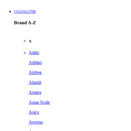
JAGOSLOT88
Brand A-Z
A
Addo
Adidas
Airfree
Alamii
Amara
Aqua Scale
Asics
Aveeno