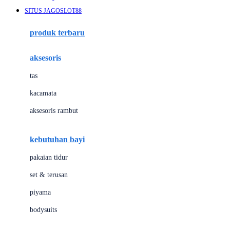
Awan
SITUS JAGOSLOT88
Azetabio
produk terbaru
B
aksesoris
Baabaasheepz
tas
Babiators
kacamata
Baby Dove
aksesoris rambut
Baby Jogger
Baby Rovega
kebutuhan bayi
Babybee
pakaian tidur
Banana Boat
set & terusan
Banz
piyama
Barbie
bodysuits
Beaba