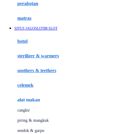
perabotan
Happy Tummy
Hauck
matras
Havaianas
SITUS JAGOSLOT88 SLOT
Hegen
botol
Hot Wheels
sterilizer & warmers
Hybrid
soothers & teethers
I
Inlacta DHA
celemek
Interlac
alat makan
Ivenet
cangkir
J
piring & mangkuk
Jack N Jill
sendok & garpu