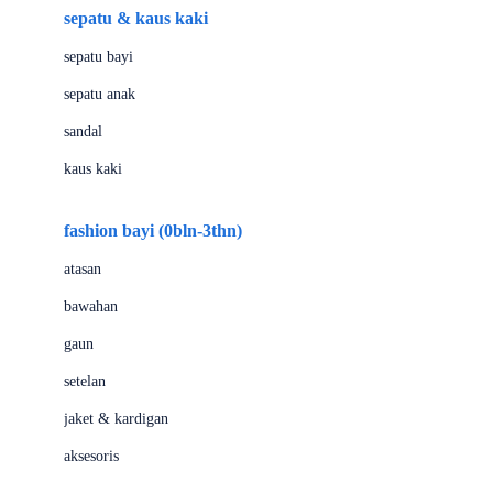
Beauty Barn
sepatu & kaus kaki
Bio Oil
sepatu bayi
Biolane
sepatu anak
Bite Fighters
sandal
Bizzi Growin
kaus kaki
Blackmores
fashion bayi (0bln-3thn)
Blooming Marvellous
atasan
Bonnels
bawahan
Bravado
gaun
Bruder
setelan
Brush Baby
jaket & kardigan
Buds Organics
aksesoris
Bugaboo