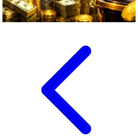
X
Xootz
Y
Yamatoya
Z
Zaxy
Zoggs
0-9
4Moms
59S