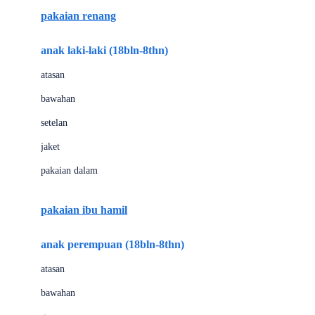
Buggygear
pakaian renang
Bumkins
anak laki-laki (18bln-8thn)
C
atasan
Cetaphil
bawahan
Chicco
setelan
Childlife
jaket
Clevamama
pakaian dalam
Cocolatte
Cottonseeds
pakaian ibu hamil
Cozy N Safe
anak perempuan (18bln-8thn)
Crane
atasan
Cybex
bawahan
D