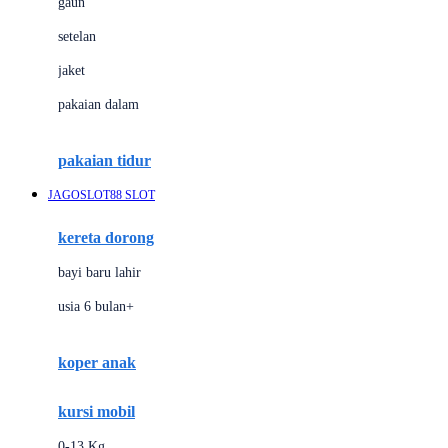
gaun
Dae Organics
setelan
Docare
jaket
Doona
pakaian dalam
Down To Earth
Drew
pakaian tidur
Dr. Brown's
JAGOSLOT88 SLOT
E
kereta dorong
ELC
bayi baru lahir
Ergobaby
usia 6 bulan+
Expert Care
koper anak
Ezyroller
kursi mobil
F
0-13 Kg