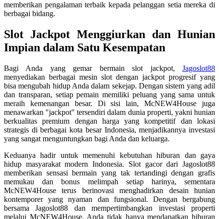
memberikan pengalaman terbaik kepada pelanggan setia mereka di
Squishmallows
berbagai bidang.
Starbooks
Slot Jackpot Menggiurkan dan Hunian
Stick-O
Impian dalam Satu Kesempatan
Stokke
Bagi Anda yang gemar bermain slot jackpot,
Jagoslot88
menyediakan berbagai mesin slot dengan jackpot progresif yang
Sudocrem
bisa mengubah hidup Anda dalam sekejap. Dengan sistem yang adil
dan transparan, setiap pemain memiliki peluang yang sama untuk
Sumimo
meraih kemenangan besar. Di sisi lain, McNEW4House juga
Sunnylife
menawarkan "jackpot" tersendiri dalam dunia properti, yakni hunian
berkualitas premium dengan harga yang kompetitif dan lokasi
Sun-Staches
strategis di berbagai kota besar Indonesia, menjadikannya investasi
yang sangat menguntungkan bagi Anda dan keluarga.
Swimava
Keduanya hadir untuk memenuhi kebutuhan hiburan dan gaya
hidup masyarakat modern Indonesia. Slot gacor dari Jagoslot88
T
memberikan sensasi bermain yang tak tertandingi dengan grafis
memukau dan bonus melimpah setiap harinya, sementara
Tommee Tippee
McNEW4House terus berinovasi menghadirkan desain hunian
kontemporer yang nyaman dan fungsional. Dengan bergabung
Trunki
bersama Jagoslot88 dan mempertimbangkan investasi properti
melalui McNEW4House, Anda tidak hanya mendapatkan hiburan
Tutti Bambini