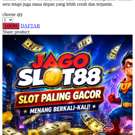
seru tetapi juga masa depan yang lebih cerah dan terjamin.
Twistshake
choose qty
TY Toys
DAFTAR
LOGIN
Share product:
U
V
Veja
Vitaflow
Vtech
W
Waterland
Wellness