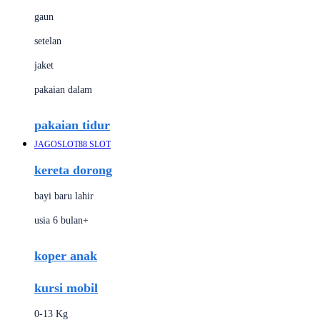
gaun
setelan
jaket
pakaian dalam
pakaian tidur
JAGOSLOT88 SLOT
kereta dorong
bayi baru lahir
usia 6 bulan+
koper anak
kursi mobil
0-13 Kg