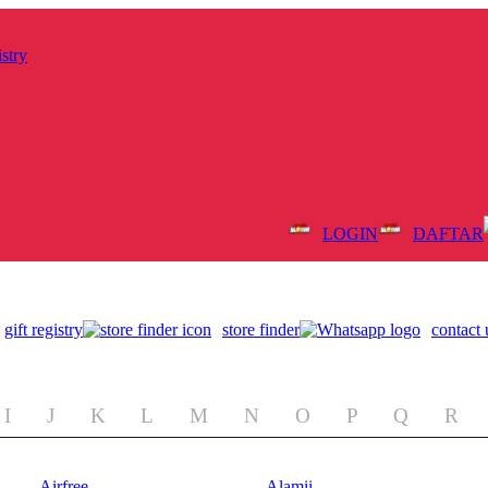
istry
LOGIN
DAFTAR
gift registry
store finder
contact 
I
J
K
L
M
N
O
P
Q
R
Airfree
Alamii