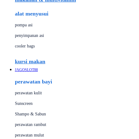
alat menyusui
pompa asi
penyimpanan asi
cooler bags
kursi makan
JAGOSLOT88
perawatan bayi
perawatan kulit
Sunscreen
Shampo & Sabun
perawatan rambut
perawatan mulut