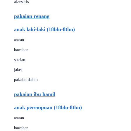
aksesoris
pakaian renang
anak laki-laki (18bln-8thn)
atasan
bawahan
setelan
jaket
pakaian dalam
pakaian ibu hamil
anak perempuan (18bln-8thn)
atasan
bawahan