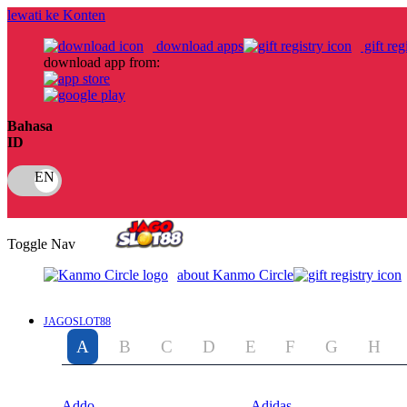
lewati ke Konten
download apps
gift reg
download app from:
Bahasa
ID
Toggle Nav
about Kanmo Circle
JAGOSLOT88
A
B
C
D
E
F
G
H
Addo
Adidas