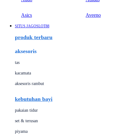
Asics
Aveeno
SITUS JAGOSLOT88
produk terbaru
aksesoris
tas
kacamata
aksesoris rambut
kebutuhan bayi
pakaian tidur
set & terusan
piyama