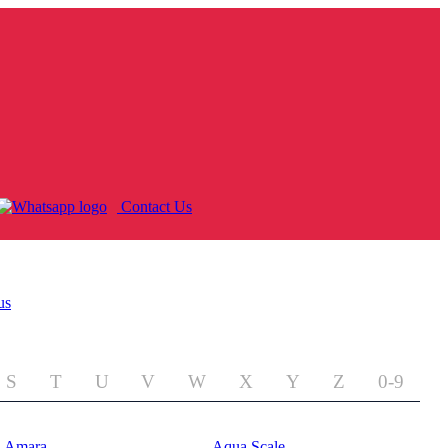
Contact Us
us
S
T
U
V
W
X
Y
Z
0-9
Amara
Aqua Scale