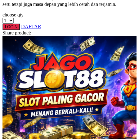
seru tetapi juga masa depan yang lebih cerah dan terjamin.
Twistshake
choose qty
TY Toys
DAFTAR
LOGIN
Share product:
U
V
Veja
Vitaflow
Vtech
W
Waterland
Wellness