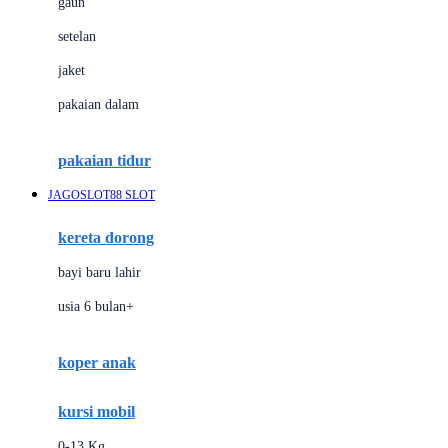
gaun
Dae Organics
setelan
Docare
jaket
Doona
pakaian dalam
Down To Earth
Drew
pakaian tidur
Dr. Brown's
JAGOSLOT88 SLOT
E
kereta dorong
ELC
bayi baru lahir
Ergobaby
usia 6 bulan+
Expert Care
koper anak
Ezyroller
kursi mobil
F
0-13 Kg