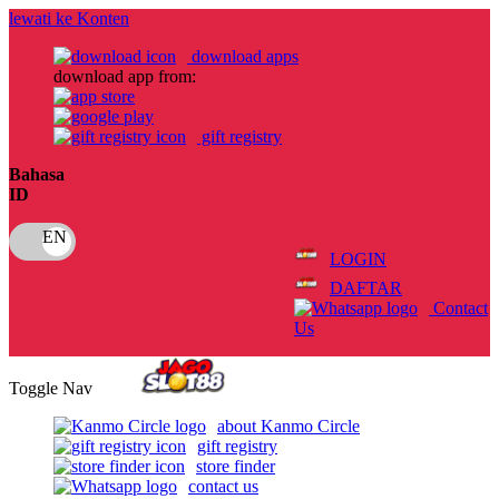
lewati ke Konten
download apps
download app from:
gift registry
Bahasa
ID
LOGIN
DAFTAR
Contact
Us
Toggle Nav
about Kanmo Circle
gift registry
store finder
contact us