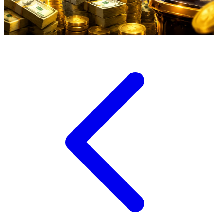
X
Xootz
Y
Yamatoya
Z
Zaxy
Zoggs
0-9
4Moms
59S