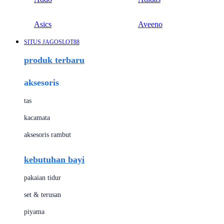
Asics
Aveeno
SITUS JAGOSLOT88
produk terbaru
aksesoris
tas
kacamata
aksesoris rambut
kebutuhan bayi
pakaian tidur
set & terusan
piyama