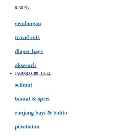
0-36 Kg
gendongan
travel cots
diaper bags
aksesoris
JAGOSLOT88 TOGEL
selimut
bantal & sprei
ranjang bayi & balita
perabotan