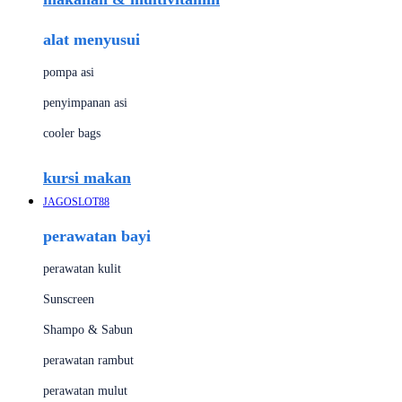
alat menyusui
pompa asi
penyimpanan asi
cooler bags
kursi makan
JAGOSLOT88
perawatan bayi
perawatan kulit
Sunscreen
Shampo & Sabun
perawatan rambut
perawatan mulut