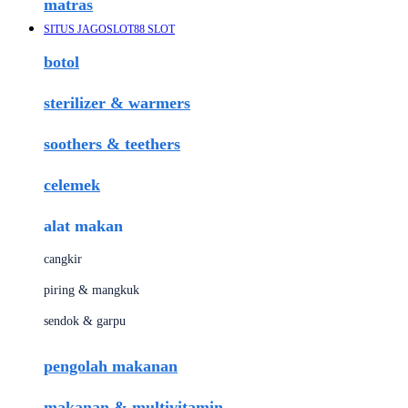
matras
SITUS JAGOSLOT88 SLOT
botol
sterilizer & warmers
soothers & teethers
celemek
alat makan
cangkir
piring & mangkuk
sendok & garpu
pengolah makanan
makanan & multivitamin