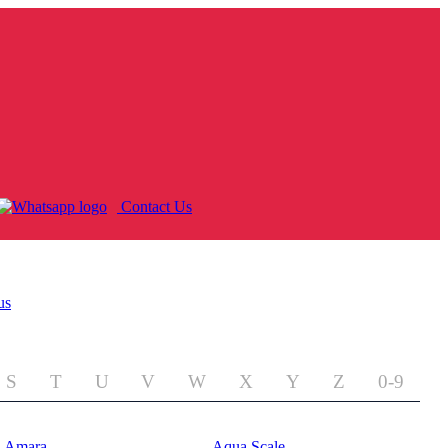
Contact Us
us
S
T
U
V
W
X
Y
Z
0-9
Amara
Aqua Scale