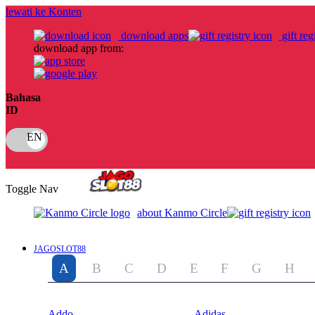
lewati ke Konten
download apps
gift reg
download app from:
Bahasa
ID
Toggle Nav
about Kanmo Circle
JAGOSLOT88
A
B
C
D
E
F
G
H
Addo
Adidas