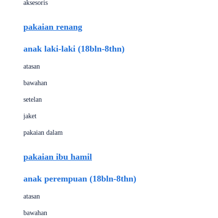
aksesoris
pakaian renang
anak laki-laki (18bln-8thn)
atasan
bawahan
setelan
jaket
pakaian dalam
pakaian ibu hamil
anak perempuan (18bln-8thn)
atasan
bawahan