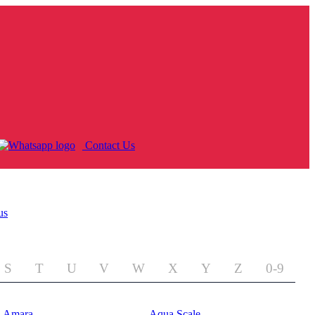
Contact Us
us
S
T
U
V
W
X
Y
Z
0-9
Amara
Aqua Scale