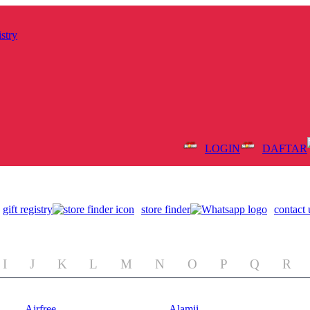
istry
LOGIN
DAFTAR
gift registry
store finder
contact 
I
J
K
L
M
N
O
P
Q
R
Airfree
Alamii