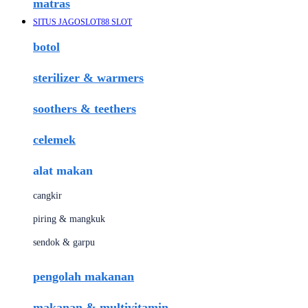
matras
SITUS JAGOSLOT88 SLOT
botol
sterilizer & warmers
soothers & teethers
celemek
alat makan
cangkir
piring & mangkuk
sendok & garpu
pengolah makanan
makanan & multivitamin