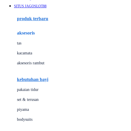
Awan
SITUS JAGOSLOT88
Azetabio
produk terbaru
B
aksesoris
Baabaasheepz
tas
Babiators
kacamata
Baby Dove
aksesoris rambut
Baby Jogger
Baby Rovega
kebutuhan bayi
Babybee
pakaian tidur
Banana Boat
set & terusan
Banz
piyama
Barbie
bodysuits
Beaba