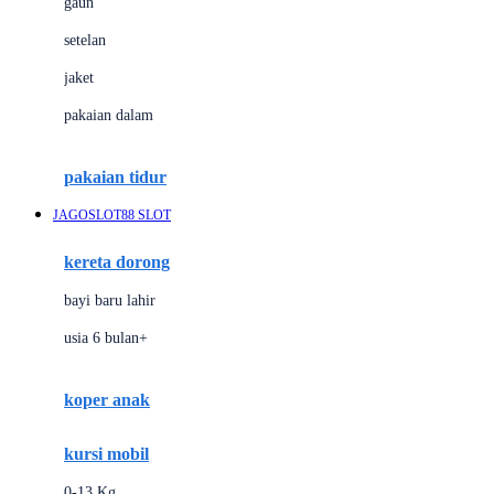
gaun
Dae Organics
setelan
Docare
jaket
Doona
pakaian dalam
Down To Earth
Drew
pakaian tidur
Dr. Brown's
JAGOSLOT88 SLOT
E
kereta dorong
ELC
bayi baru lahir
Ergobaby
usia 6 bulan+
Expert Care
koper anak
Ezyroller
kursi mobil
F
0-13 Kg