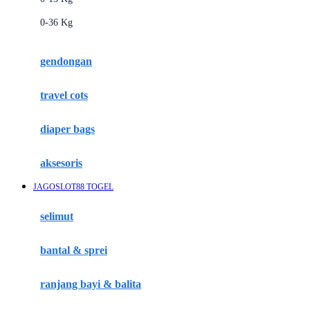
Felt So Sweet
0-36 Kg
Fisher Price
Flipper
gendongan
Friends Of Sally
travel cots
G
diaper bags
Gb
Geko
aksesoris
Graco
JAGOSLOT88 TOGEL
Gund
selimut
H
bantal & sprei
Habbie
Haenim
ranjang bayi & balita
Happy Horse