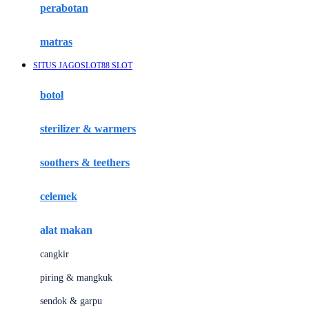
perabotan
Happy Tummy
Hauck
matras
Havaianas
SITUS JAGOSLOT88 SLOT
Hegen
botol
Hot Wheels
sterilizer & warmers
Hybrid
soothers & teethers
I
Inlacta DHA
celemek
Interlac
alat makan
Ivenet
cangkir
J
piring & mangkuk
Jack N Jill
sendok & garpu